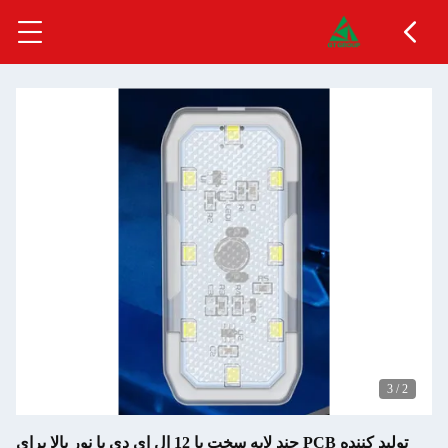
تولید کننده PCB چند لایه سخت با 12 ال ای دی با نور بالا برای