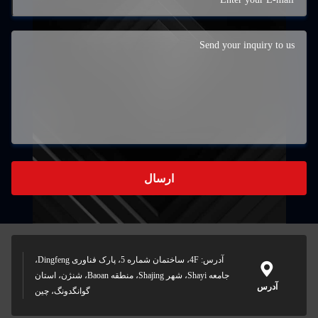
ارسال
آدرس: 4F، ساختمان شماره 5، پارک فناوری Dingfeng،
جامعه Shayi، شهر Shajing، منطقه Baoan، شنژن، استان
گوانگدونگ، چین