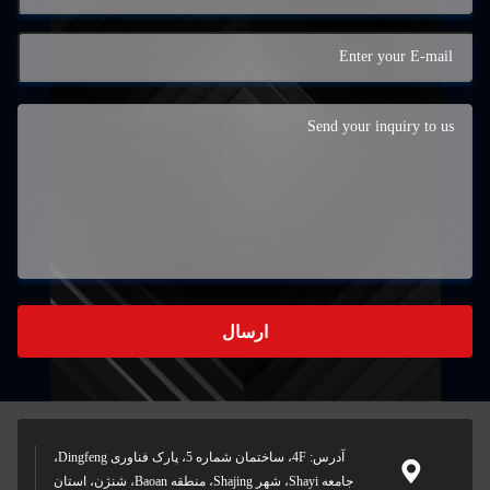
ارسال
آدرس: 4F، ساختمان شماره 5، پارک فناوری Dingfeng،
جامعه Shayi، شهر Shajing، منطقه Baoan، شنژن، استان