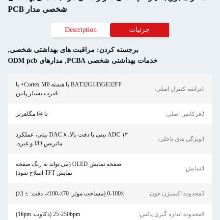
شخصی مدار PCB
جزئیات
Description
برجسته کردن:
مراقبت های بهداشتی شخصی
,
خدمات بهداشتی شخصی PCBA
,
مدارهای ODM pcb
BAT32G135GE32FP با هسته Cortex M0+ با
1تراشه کنترل اصلی:
قدرت بسیار پایین
2فرکانس اصلی:
تا 64 مگاهرتز
ADC ۱۲ بیتی با دقت بالا، DAC ۸ بیتی، عملکرد
3ویژگی های داخلی:
ماتریس I/O و غیره.
صفحه نمایش OLED (می تواند به رنگ صفحه
4نمايش:
نمایش TFT اصلاح شود)
5محدوده اکسیژن خون:
0-100٪ (مساحت موثر: 70٪-100٪، دقت: ± 1٪)
6محدوده اندازه گیری پالس:
25-250bpm (ذکاوت: 1bpm)