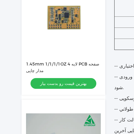
1.45mm 1/1/1/1OZ 4 لایه PCB صفحه
ختیاری
مدار چاپی
-- تبدیل هوشمند: ورودی USB یا پد 5V به طور خودکار به منبع برق خارجی تبدیل می شود، باتری خارج نمی شود، فقط شارژ می
بهترین قیمت رو بدست بیار
شود.
طولاني
یی آخرین