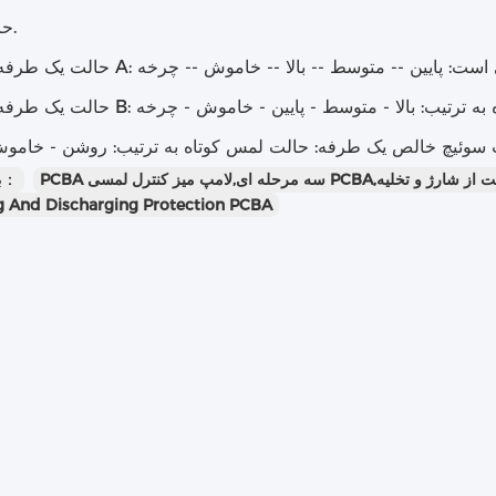
حافظه زنده.
برچسب ها：
g And Discharging Protection PCBA