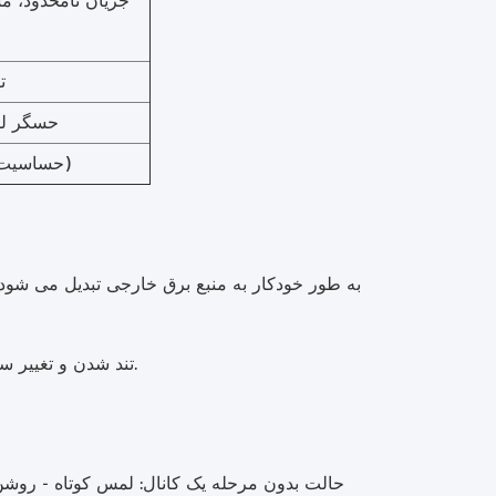
جریان نامحدود، مس
۱ تا 
حسگر ل
0-3mm (حساسیت قابل تنظیم)
-- تند شدن و تغییر سرعت، فرکانس خروجی بالاتر از ۲۰ کیلو هرتز، بدون هیچ نوع استروبوسکوپی.
حالت بدون مرحله یک کانال: لمس کوتاه - رو