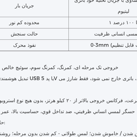
اوی با جریان تخلیه خود باتری
جریان بار
لیتیوم
۱۰۰ درصد
محدوده کم نور
مسی انسانی ظرفیت
حالت سنجش
نفوذ محرک
-- خروجی تک مرحله ای، کمرنگ، کمرنگ سوم، سوئیچ خالص ا
-- حسگر لمسي انساني ظرفیتي، ضد تداخل قوي، حساسيت بالا، عمر 
-- حالت کار:
شن شدن / خاموش شدن؛ لمس طولانی - کم شدن بدون مرحله؛ روشنا