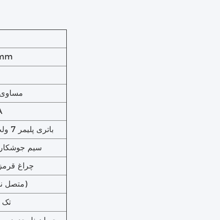
4mm
مساوی ب
حد
3باتری پلیمر 7 ولت یا باتری لیتیوم تک 18650
مایکرو اندروید USB، سیم ج
چراغ قرمز
LED+، L1- (L2- متصل نشده)
تک 