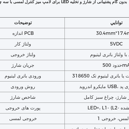
PCBA برای لامپ میز کنترل لمسی با سه چراغ LED بدون گام پشتیبانی از شارژ و تخلیه
توانايي
توضیحات
30.4mm*17.
اندازه PCB
5VDC
ولتاژ کار
ا ولتاژ باتری لیتیوم
ولتاژ خروجی
ود 500mA
جریان شارژ
ورودی باتری لیتیوم
وشکاری پد
روش ورودی
 شارژ، چراغ سبز کامل
شاخص شارژ
پورت های خروجی
لمس، خروجی 1
خروجی لمسی