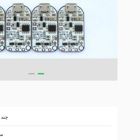
چند ل
سف