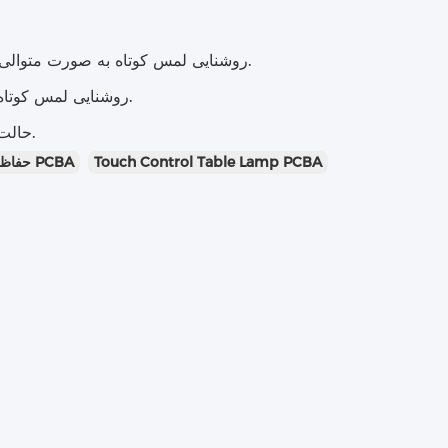
حالت یک طرفه سه گیره A: روشنایی لمس کوتاه به صورت متوالی است: پایین -- متوسط -- بالا -- خاموش -- چرخه.
حالت یک طرفه سه گیره B: روشنایی لمس کوتاه به ترتیب: بالا - متوسط - پایین - خاموش - چرخه.
حالت سوئیچ خالص یک طرفه: حالت لمس کوتاه به ترتیب: روشن - خاموش - چرخه.
Touch Control Table Lamp PCBA
PCBA سه مرحله ای,لامپ میز کنترل لمسی PCBA,حفاظت از شارژ و تخلیه PCBA