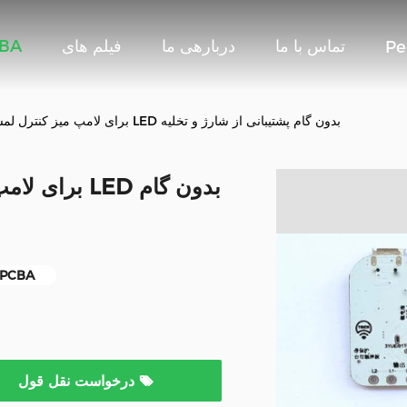
تماس با ما
دربارهی ما
فیلم های
تامین ک
Pe
PCBA برای لامپ میز کنترل لمسی با سه چراغ LED بدون گام پشتیبانی از شارژ و تخلیه
لامپ میز کنترل لمسی BA
درخواست نقل قول