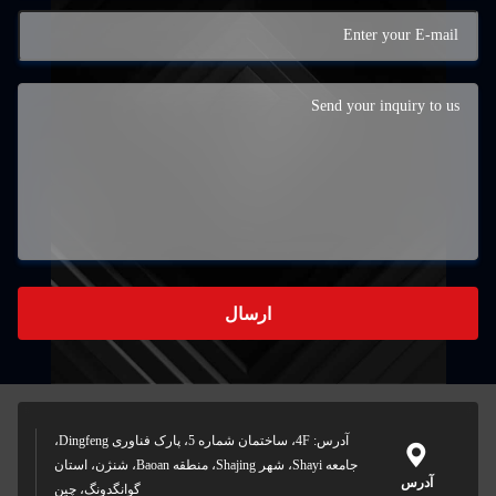
ارسال
آدرس: 4F، ساختمان شماره 5، پارک فناوری Dingfeng،
جامعه Shayi، شهر Shajing، منطقه Baoan، شنژن، استان
آدرس
گوانگدونگ، چین