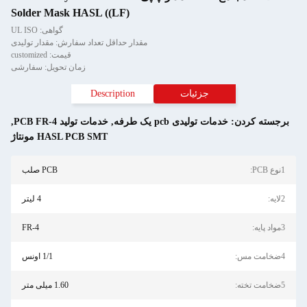
Solder Mask HASL ((LF)
گواهی: UL ISO
مقدار حداقل تعداد سفارش: مقدار تولیدی
قیمت: customized
زمان تحویل: سفارشی
جزئیات
Description
برجسته کردن:
خدمات تولیدی pcb یک طرفه
,
خدمات تولید PCB FR-4
,
HASL PCB SMT مونتاژ
1نوع PCB:
PCB صلب
2لایه:
4 لیتر
3مواد پایه:
FR-4
4ضخامت مس:
1/1 اونس
5ضخامت تخته:
1.60 میلی متر