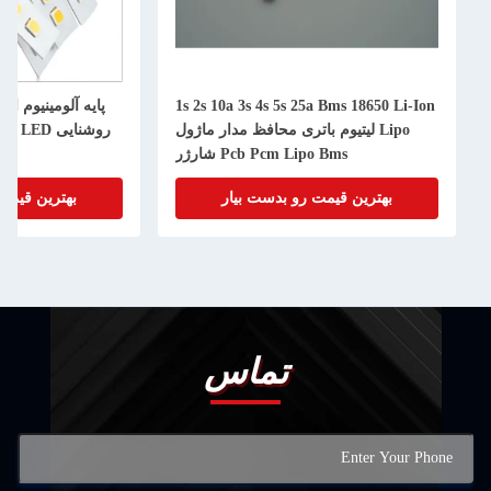
1s 2s 10a 3s 4s 5s 25a Bms 18650 Li-Ion
Lipo لیتیوم باتری محافظ مدار ماژول
روشنا
Pcb Pcm Lipo Bms شارژر
بهترین قیمت رو بدست بیار
بهترین قیمت
تماس