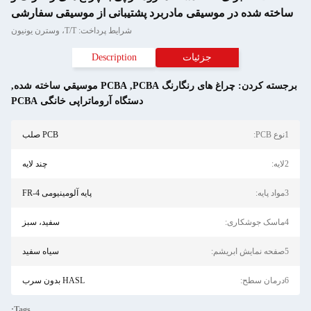
ساخته شده در موسیقی مادربرد پشتیبانی از موسیقی سفارشی
شرایط پرداخت: T/T، وسترن یونیون
جزئیات
Description
رجسته کردن:
چراغ های رنگارنگ PCBA
,
PCBA موسيقي ساخته شده
,
دستگاه آروماتراپی خانگی PCBA
1نوع PCB:
PCB صلب
2لایه:
چند لایه
3مواد پایه:
پایه آلومینیومی FR-4
4ماسک جوشکاری:
سفید، سبز
5صفحه نمایش ابریشم:
سیاه سفید
6درمان سطح:
HASL بدون سرب
Tags: