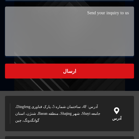
ارسال
آدرس: 4F، ساختمان شماره 5، پارک فناوری Dingfeng،
جامعه Shayi، شهر Shajing، منطقه Baoan، شنژن، استان
آدرس
گوانگدونگ، چین