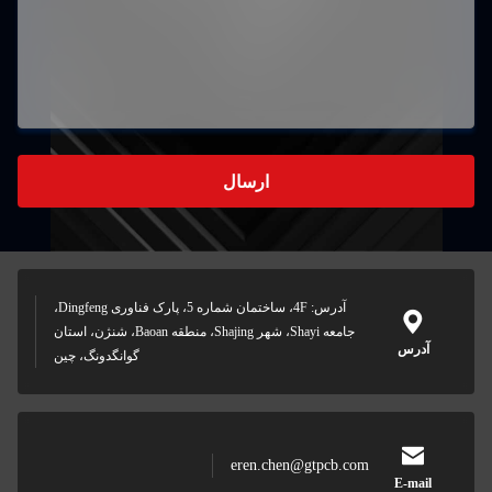
ارسال
آدرس: 4F، ساختمان شماره 5، پارک فناوری Dingfeng،
جامعه Shayi، شهر Shajing، منطقه Baoan، شنژن، استان
آدرس
گوانگدونگ، چین
eren.chen@gtpcb.com
E-mail