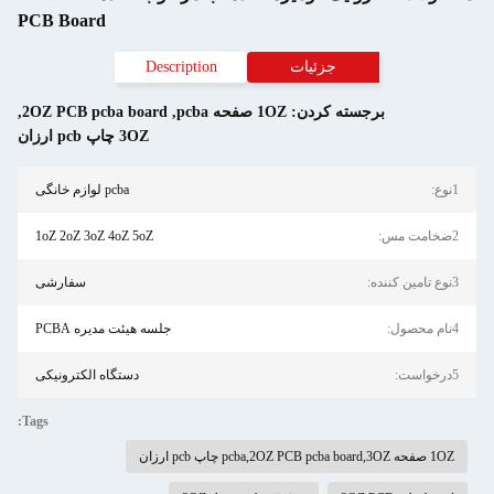
PCB Board
جزئیات
Description
برجسته کردن:
1OZ صفحه pcba
,
2OZ PCB pcba board
,
3OZ چاپ pcb ارزان
1نوع:
pcba لوازم خانگی
2ضخامت مس:
1oZ 2oZ 3oZ 4oZ 5oZ
3نوع تامین کننده:
سفارشی
4نام محصول:
جلسه هیئت مدیره PCBA
5درخواست:
دستگاه الکترونیکی
Tags:
1OZ صفحه pcba,2OZ PCB pcba board,3OZ چاپ pcb ارزان