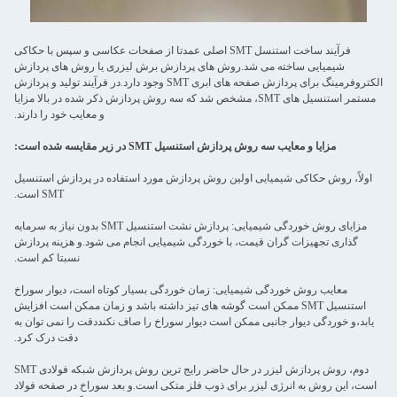
فرآیند ساخت استنسل SMT اصلی عمدتا از صفحات عکاسی و سپس با حکاکی
شیمیایی ساخته می شد.روش های پردازش برش لیزری یا روش های پردازش
الکتروفرمینگ برای پردازش صفحه های ابری SMT وجود دارد.در فرآیند تولید و پردازش
مستمر استنسیل های SMT، مشخص شد که سه روش پردازش ذکر شده در بالا مزایا
و معایب خود را دارند.
مزایا و معایب سه روش پردازش استنسیل SMT در زیر مقایسه شده است:
اولاً، روش حکاکی شیمیایی اولین روش پردازش مورد استفاده در پردازش استنسیل
SMT است.
مزایای روش خوردگی شیمیایی: پردازش نشت استنسیل SMT بدون نیاز به سرمایه
گذاری تجهیزات گران قیمت، با خوردگی شیمیایی انجام می شود.و هزینه پردازش
نسبتا کم است.
معایب روش خوردگی شیمیایی: زمان خوردگی بسیار کوتاه است، دیوار سوراخ
استنسیل SMT ممکن است گوشه های تیز داشته باشد و زمان ممکن است افزایش
یابد،و خوردگی دیوار جانبی ممکن است دیوار سوراخ را صاف نکنددقت را نمی توان به
دقت درک کرد.
دوم، روش پردازش لیزر در حال حاضر رایج ترین روش پردازش شبکه فولادی SMT
است، این روش به انرژی لیزر برای ذوب فلز متکی است.و بعد سوراخ در صفحه فولاد