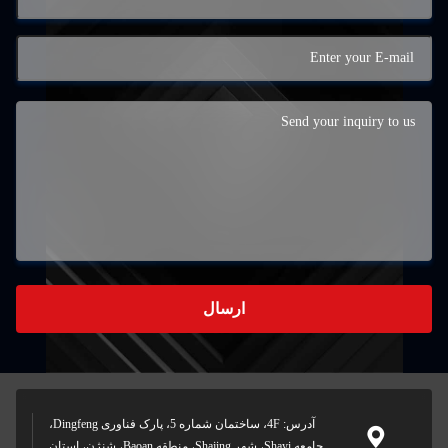
ارسال
آدرس: 4F، ساختمان شماره 5، پارک فناوری Dingfeng،
جامعه Shayi، شهر Shajing، منطقه Baoan، شنژن، استان