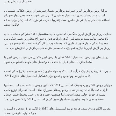
ضد زنگ را برش دهید.
مزایا روش پردازش لیزر: سرعت پردازش بسیار سریعتر از روش حکاکی شیمیایی
است و اندازه باز شدن استنسیل به خوبی کنترل می شود،به خصوص دیوار سوراخ
اضافه شده دارای یک تراش خاص است (تقریباً 2 درجه تراش)، که آسان تر برای حذف
قالب است.
معایب روش پردازش لیزر: هنگامی که حفره های استنسیل SMT متراکم هستند، دمای
بالا محلی تولید شده توسط لیزر گاهی اوقات دیواره سوراخ مجاور را تغییر شکل می
دهد.و خشکی دیوار سوراخ فلزی که توسط ذوب شکل گرفته است بالا نیستهمچنین،
روش پردازش لیزر با نیاز به تجهیزات تخصصی هزینه های پردازش را افزایش می دهد.
روش های پردازش استنسیل SMT فعلی با برش لیزر تکمیل می شوند. برش لیزر با
استفاده از داده های فایل، با دقت بالا و تحمل های کوچک انجام می شود.
سوم، الکتروفرمینگ یک فرآیند است که به مواد فلزی (به طور عمده نیکل) متکی است
تا به طور مداوم تجمع و تجمع برای تشکیل استنسیل های فلزی SMT.
مزایای روش الکتروورفومینگ: استنسیل SMT که با این روش ساخته شده است نه تنها
دارای دقت بالای اندازه باز شدن و دیواره های سوراخ صاف است،که برای توزیع کمی
پسته ی جوش چاپی مفید است.، اما همچنین حفره ها به راحتی توسط خمیر جوش
مسدود نمی شوند، بنابراین تعداد بار تمیز کردن استنسل SMT را کاهش می دهد.
معایب الکتروورق بندی: هزینه تولید استنسیل های SMT با الکتروورق بندی بالا است و
چرخه تولید طولانی است.