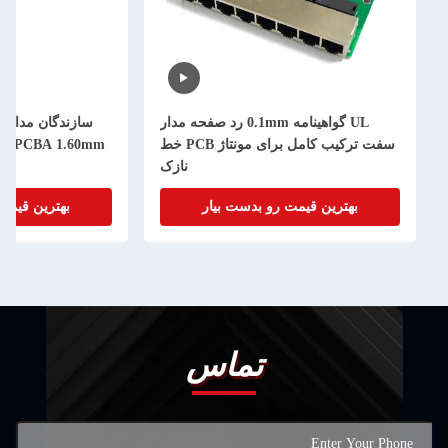
UL گواهینامه 0.1mm رد صفحه مدار
سفت ترکیب کامل برای مونتاژ PCB خط
60mm
نازک
بهترین قیمت رو بدست بیار
بهترین قیمت
تماس