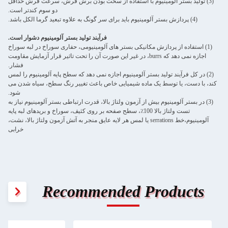
(3) تولید بستر آلومینیوم با استفاده از سخت بودن برش فرش، سرعت فرش حداقل
دو سوم کندتر است.
(4) پردازش بستر آلومینیوم باید برای سر گونگ به علاوه تبعید گرما الکل باشد.
فرآیند تولید بستر آلومینیوم دشوار است.
(1) استفاده از پردازش مکانیکی بستر های آلومینیومی، حفاری سوراخ در لبه سوراخ
اجازه نمی دهد که burrs، در غیر این صورت آن را تحت تاثیر قرار آزمایش مقاومت
فشار.
(2) در کل فرآیند تولید بستر آلومینیوم اجازه نمی دهد که سطح پایه آلومینیوم را لمس
کند، با دست، یا توسط یک ماده شیمیایی خاص باعث تغییر رنگ سطح، سیاه شدن می
شود.
(3) در بستر آلومینیوم بیش از آزمون ولتاژ بالا، قدرت ارتباطی بستر آلومینیوم نیاز به
تست ولتاژ بالا 100٪، سطح صفحه بر روی کثیف، سوراخ و بریدهای لبه پایه
آلومینیوم،خط serrations یا لمس هر لایه عایق منجر به آتش آزمون ولتاژ بالا، نشت،
خرابی
Recommended Products