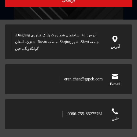
آدرس: 4F، ساختمان شماره 5، پارک فناوری Dingfeng،
جامعه Shayi، شهر Shajing، منطقه Baoan، شنژن، استان
آدرس
گوانگدونگ، چین
eren.chen@gtpcb.com
E-mail
0086-755-85275761
تلفن