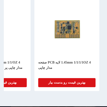
1.45mm 1/1/1/1OZ 4 لایه PCB صفحه
مدار چاپی
بهترین قیمت رو بدست بیار
بهترین قیمت