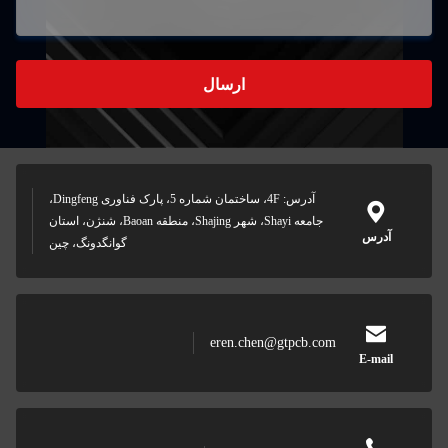
ارسال
آدرس: 4F، ساختمان شماره 5، پارک فناوری Dingfeng،
جامعه Shayi، شهر Shajing، منطقه Baoan، شنژن، استان
آدرس
گوانگدونگ، چین
eren.chen@gtpcb.com
E-mail