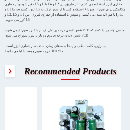
حفاری لیزر استفاده می کنیم تا از طریق بین L2 و L3، L4 و L5 دفن شود،و از حفاری
مکانیکی برای عبور از سوراخ استفاده کنید تا از سوراخ L2 به L5 عبور کنیددوم، ما L1 و
L6 را با هم لایه بندی می کنیم، و سپس با استفاده از حفاری لیزری، بین L1 و L2، L5 و
L6 کور می شویم.
ما می توانیم پیدا کنیم که PCB شش لایه ی درجه ی اول یک بار با لیزر سوراخ می شود،
PCB شش لایه ی درجه ی دوم دو بار با لیزر سوراخ می شود.
بنابراین، کلمه، نظم در اینجا به معنای زمان استفاده از حفاری لیزر است.
حالا HDI درجه سوم چیست؟ آیا می دانید؟
Recommended Products