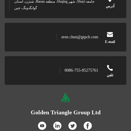
جامعه Shayi، شهر Shajing، منطقه Baoan، شنژن، استان
آدرس
گوانگدونگ، چین
eren.chen@gtpcb.com
E-mail
0086-755-85275761
تلفن
Golden Triangle Group Ltd