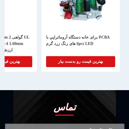
PCBA برای خانه دستگاه آروماتراپي با
6pcs LED های رنگ زرد گرم
ارزش PCBA سیستم محصول
بهترین قیمت رو بدست بیار
بهترین قیمت
تماس