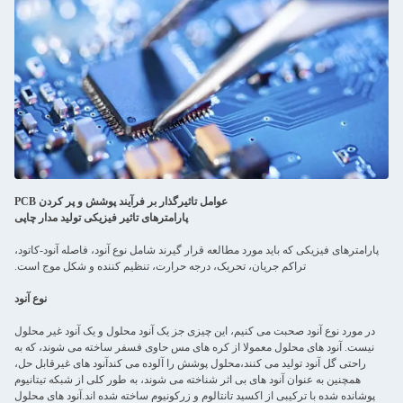
عوامل تاثیرگذار بر فرآیند پوشش و پر کردن PCB
پارامترهای تاثیر فیزیکی تولید مدار چاپی
پارامترهای فیزیکی که باید مورد مطالعه قرار گیرند شامل نوع آنود، فاصله آنود-کاتود،
تراکم جریان، تحریک، درجه حرارت، تنظیم کننده و شکل موج است.
نوع آنود
در مورد نوع آنود صحبت می کنیم، این چیزی جز یک آنود محلول و یک آنود غیر محلول
نیست. آنود های محلول معمولا از کره های مس حاوی فسفر ساخته می شوند، که به
راحتی گل آنود تولید می کنند،محلول پوشش را آلوده می کندآنود های غیرقابل حل،
همچنین به عنوان آنود های بی اثر شناخته می شوند، به طور کلی از شبکه تیتانیوم
پوشانده شده با ترکیبی از اکسید تانتالوم و زرکونیوم ساخته شده اند.آنود های محلول