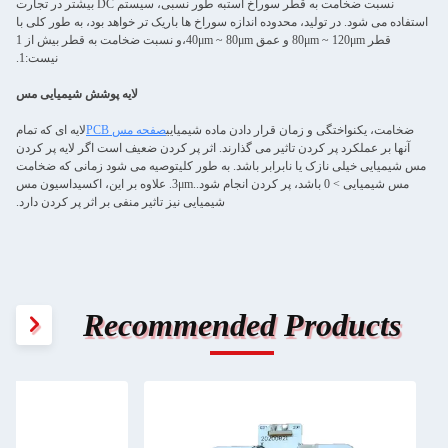
نسبت ضخامت به قطر سوراخ استبه طور نسبی، سیستم DC بیشتر در تجارت
استفاده می شود. در تولید، محدوده اندازه سوراخ ها باریک تر خواهد بود، به طور کلی با
قطر 80μm ~ 120μm و عمق 40μm ~ 80μm،و نسبت ضخامت به قطر بیش از 1
نیست:1.
لایه پوشش شیمیایی مس
ضخامت، یکنواختگی و زمان قرار دادن ماده شیمیایی
صفحه مس PCB
لایه ای که تمام
آنها بر عملکرد پر کردن تاثیر می گذارند. اثر پر کردن ضعیف است اگر لایه پر کردن
مس شیمیایی خیلی نازک یا نابرابر باشد. به طور کلیتوصیه می شود زمانی که ضخامت
مس شیمیایی > 0 باشد، پر کردن انجام شود..3μm. علاوه بر این، اکسیداسیون مس
شیمیایی نیز تاثیر منفی بر اثر پر کردن دارد.
Recommended Products