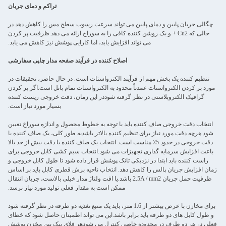
تراکم و دمای جریان
چگالی جریان پایین و دمای پایین می تواند سرعت رسوب سطح مس را کاهش دهد در
حالی که Cu2 + و یک روشن کننده کافی را به سوراخ ارائه می دهد.ظرفیت پر کردن
می تواند افزایش یابد، اما کارایی پوشش نیز کاهش می یابد.
اصلاح کننده در فرآیند صفحه مدار چاپی سفارشی
تنظیم کننده یک بخش مهم از فرآیند الکترواستات است. در حال حاضر، تحقیقات در
مورد پر کردن الکترواستات عمدتاً محدود به الکترواستات تمام پانل است.اگر پر کردن
گرافیک الکتروپلاستی در نظر گرفته شوددر این زمان، دقت خروجی ریست کننده
بسیار مورد نیاز است.
انتخاب دقت خروجی صاف کننده باید با توجه به خطوط محصول و اندازه سوراخ تعیین
شود.هرچه دقت مورد نیاز برای تنظیم کننده بالاتر باشدبه طور کلی، یک صاف کننده با
دقت خروجی در حدود 5٪ مناسب است. انتخاب یک صاف کننده با دقت بیش از حد بالا
باعث افزایش سرمایه گذاری تجهیزات می شود.انتخاب سیم کشی کابل خروجی برای
راست کننده باید ابتدا در نزدیکی تانک پوشش قرار داده شود تا طول کابل خروجی و
زمان افزایش جریان پالس را کاهش دهد. انتخاب ناحیه برش قطری کابل باید بر اساس
ظرفیت حمل جریان 2.5A / mm2 باشد.یا افت ولتاژ مدار خیلی بالاست، جریان انتقال
ممکن است به مقدار فعلی تولید مورد نیاز نرسد.
برای مخازن با عرض بیشتر از 1.6 متر، باید یک منبع تغذیه دو طرفه در نظر گرفته شود
و طول کابل های دو طرفه باید برابر باشد.این می تواند اطمینان حاصل شود که خطای
فعلی در هر دو طرف در محدوده خاصی کنترل می شودهر فلای بیک پین مخزن پوشش