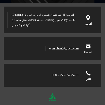
آدرس: 4F، ساختمان شماره 5، پارک فناوری Dingfeng،
جامعه Shayi، شهر Shajing، منطقه Baoan، شنژن، استان
آدرس
گوانگدونگ، چین
eren.chen@gtpcb.com
E-mail
0086-755-85275761
تلفن