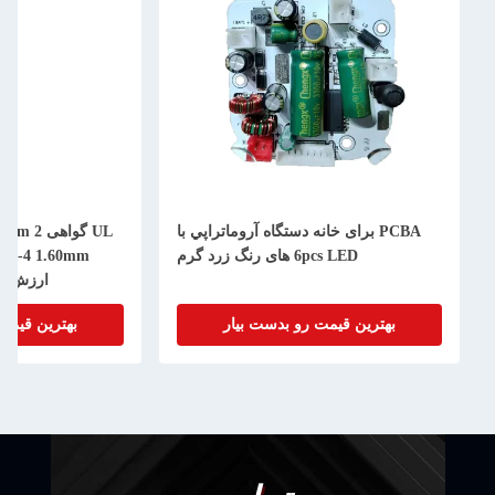
PCBA برای خانه دستگاه آروماتراپي با
6pcs LED های رنگ زرد گرم
ارزش PCBA سیستم محصول
بهترین قیمت رو بدست بیار
بهترین قیمت