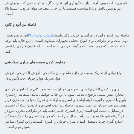
ناپذیری ثبات خوبی دارند، نیاز به نگهداری آنود ندارند، گل آنود تولید نمی کنند و برای هر
دو پوشش پالس و DC مناسب هستند. با این حال، مصرف مواد افزودنی نسبتا بالا
است.
فاصله بین آنود و کاتود
فاصله بین کاتود و آنود در فرآیند پر کردن الکترواستات
خدمات تولید PCB
این قانون بسیار
مهم است و در طراحی برای انواع مختلف تجهیزات متفاوت است. با این حال، باید توجه
داشته باشید که مهم نیست که چگونه طراحی شده است، نباید قانون فارادی را نقض
کند.
مخلوط کردن صفحه های مداری سفارشی
انواع زیادی از تحریک وجود دارد، از جمله نوسان مکانیکی، لرزش الکتریکی، لرزش
هوا، تحریک هوا و جریان جت (آموزنده).
برای پر کردن الکتروپلاستی، طراحی جریان جت به طور کلی بر اساس پیکربندی
مخازن مس سنتی ترجیح داده می شود. با این حال، عواملی مانند استفاده از اسپری
پایین یا اسپری جانبی،چگونه لوله های اسپری و لوله های تحریک هوا را در مخزن قرار
دهید، سرعت جریان ساعتی اسپری، فاصله بین لوله اسپری و کاتود،و اینکه آیا اسپری
در مقابل یا پشت آنود است (برای اسپری جانبی) همه باید در طراحی مخزن مس در
نظر گرفته شودعلاوه بر این، راه ایده آل این است که هر لوله اسپری را به یک دستگاه
اندازه گیری جریان متصل کنید تا میزان جریان را کنترل کنید.بنابراین کنترل دما نیز
بسیار مهم است..