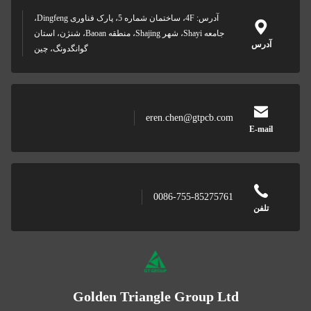
آدرس: 4F، ساختمان شماره 5، پارک فناوری Dingfeng،
جامعه Shayi، شهر Shajing، منطقه Baoan، شنژن، استان
آدرس
گوانگدونگ، چین
eren.chen@gtpcb.com
E-mail
0086-755-85275761
تلفن
Golden Triangle Group Ltd