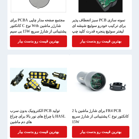
نمونه سازی PCB سبز انعطاف پذیر
مجتمع صفحه مدار چاپی PCBA برای
برای ترکیب خودرو سوئیچ شیشه ای
شارژر ماشین Wth نوع C کانکتور
لیفتر سوئیچ پنجره قدرت کلید چپ
پشتیبانی از شارژ سریع 15W بی سیم
جلو دکمه اصلی درایو
بهترین قیمت رو بدست بیار
بهترین قیمت رو بدست بیار
FR4 PCB برای شارژ ماشین با 2
تولید PCB الکترونیک بدون سرب
کانکتور نوع C پشتیبانی از شارژ سریع
HASL با چراغ های نور بالا برای چراغ
15W
های دم ماشین
بهترین قیمت رو بدست بیار
بهترین قیمت رو بدست بیار