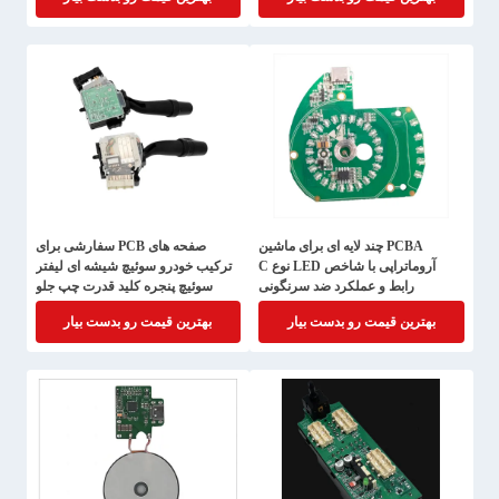
PCBA چند لایه ای برای ماشین
صفحه های PCB سفارشی برای
آروماتراپی با شاخص LED نوع C
ترکیب خودرو سوئیچ شیشه ای لیفتر
رابط و عملکرد ضد سرنگونی
سوئیچ پنجره کلید قدرت چپ جلو
اصلی دکمه درایو مونتاژ
بهترین قیمت رو بدست بیار
بهترین قیمت رو بدست بیار