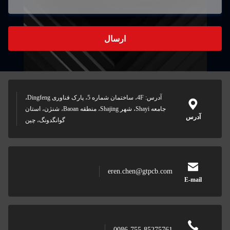
ارسال
آدرس: 4F، ساختمان شماره 5، پارک فناوری Dingfeng،
جامعه Shayi، شهر Shajing، منطقه Baoan، شنژن، استان
آدرس
گوانگدونگ، چین
eren.chen@gtpcb.com
E-mail
0086-755-85275761