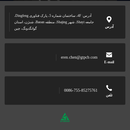
آدرس: 4F، ساختمان شماره 5، پارک فناوری Dingfeng،
جامعه Shayi، شهر Shajing، منطقه Baoan، شنژن، استان
آدرس
گوانگدونگ، چین
eren.chen@gtpcb.com
E-mail
0086-755-85275761
تلفن