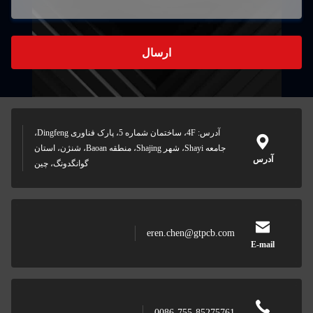
ارسال
آدرس: 4F، ساختمان شماره 5، پارک فناوری Dingfeng،
جامعه Shayi، شهر Shajing، منطقه Baoan، شنژن، استان
آدرس
گوانگدونگ، چین
eren.chen@gtpcb.com
E-mail
0086-755-85275761